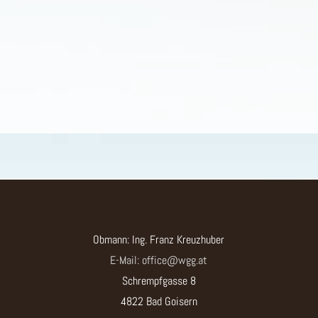
Obmann: Ing. Franz Kreuzhuber
E-Mail: office@wgg.at
Schrempfgasse 8
4822 Bad Goisern