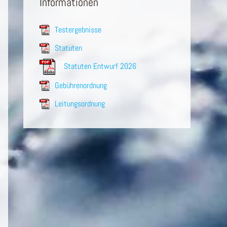
Informationen
Testergebnisse
Statuten
Statuten Entwurf 2026
Gebührenordnung
Leitungsordnung